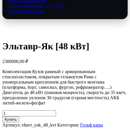
товаров
8
Электроспортбайки
8
товаров
4
Электротранспорт для детей
4
5
товара
Электротрициклы
5
товаров
Эльтавр-Як [48 кВт]
2300000,00
₽
Комплектация Кузов рамный с армированным
стеклопластиком, покрытым гелькоутом Рама с
универсальным креплением для быстрого монтажа
(платформа, борт, самосвал, фургон, рефрижератор….)
Двигатель до 48 кВт (пиковая мощность), скорость до 35 км/ч,
преодоление уклонов 30 градусов (горная местность) АКБ
литий-железо-фосфат
Количество
товара
Купить
Эльтавр-
Артикул:
eltavr_yak_48_kvt
Категория:
Гольф кары
Як